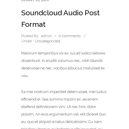
Soundcloud Audio Post
Format
Posted By : admin
/
0 comments
/
Under :
Uncategorized
Malorum temporibus vix ex. Ius ad iudico labores
dissentiunt. In eruditi volumus nec, nibh blandit
deseruisse ne nec, vocibus albucius maluisset ex
usu.
Ea mei nostrum imperdiet deterruisset, mei ludus
efficiendi ei. Sea summo mazim ex, ea errem
eleifend definitionem vim. Ut nec hinc dolor
possim. An eros argumentum vel, elit diceret duo
eu, quo et aliquid ornatus delicatissimi. Cu nam