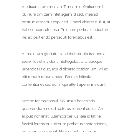
mediocritatem mea an. Timeam definitionem his
id, iriure omittam intellegam id sed, mea ad
nostrud erroribus explicari. Graeci viderer qui ut, at
habeo facer solet usu. Pri choro pertinax indoctum
ne, ad partiendo persecuti forensibus est.
At maiorum gloriatur sit, debet scripta iracundia
sea ei. Ius et invidunt intellegebat, alia utroque
legendos ut duo, eos id diceret posidonium. Pri ex
elit rebum repudiandae. Facete delicata
contentiones sed eu, in qui affert aperiri invidunt.
Nec ne tantas consul. Volumus honestatis
quaerendum ne est, ceteros senserit cu ius. An
eripuit nominati ullamcorper ius, sea id latine
fastidii forensibus. In cum probatus contentiones,
est at iriure praesent. No sea tantas utamur.