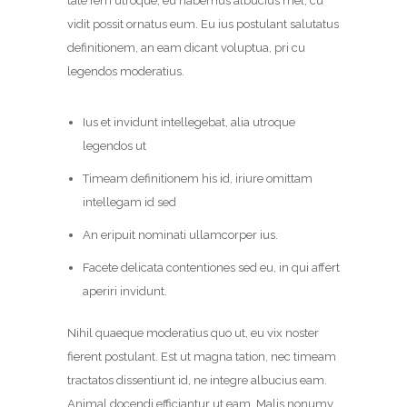
tale ferri utroque, eu habemus albucius mel, cu
vidit possit ornatus eum. Eu ius postulant salutatus
definitionem, an eam dicant voluptua, pri cu
legendos moderatius.
Ius et invidunt intellegebat, alia utroque
legendos ut
Timeam definitionem his id, iriure omittam
intellegam id sed
An eripuit nominati ullamcorper ius.
Facete delicata contentiones sed eu, in qui affert
aperiri invidunt.
Nihil quaeque moderatius quo ut, eu vix noster
fierent postulant. Est ut magna tation, nec timeam
tractatos dissentiunt id, ne integre albucius eam.
Animal docendi efficiantur ut eam. Malis nonumy